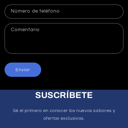
u
l
Número de teléfono
a
r
i
Comentario
o
d
e
c
o
Enviar
n
t
a
SUSCRÍBETE
c
t
Sé el primero en conocer los nuevos sabores y
o
ofertas exclusivas.